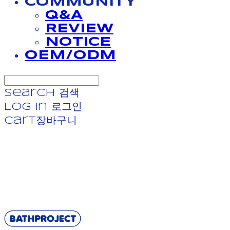
COMMUNITY
Q&A
REVIEW
NOTICE
OEM/ODM
Search
검색
Log In
로그인
Cart
장바구니
BATHPROJECT