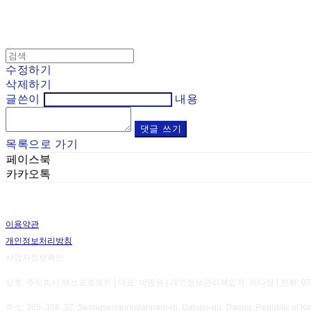
수정하기
삭제하기
글쓴이
내용
댓글 쓰기
목록으로 가기
페이스북
카카오톡
이용약관
개인정보처리방침
사업자정보확인
상호: 주식회사 배쓰프로젝트 | 대표: 박종원 | 개인정보관리책임자: 이다정 | 전화: 070-8800-7
주소: 305 ,306 ,37, Seongseogongdannam-ro, Dalseo-gu, Daegu, Republic 