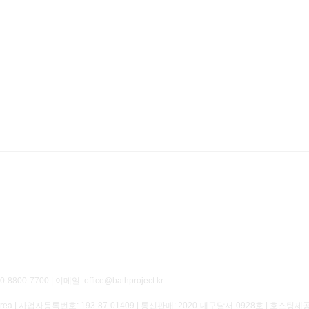
700 | 이메일: office@bathproject.kr
of Korea | 사업자등록번호:
193-87-01409
| 통신판매:
2020-대구달서-0928호
| 호스팅제공