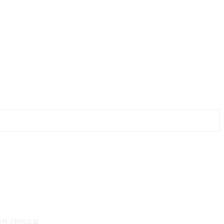
자: (주)식스샵