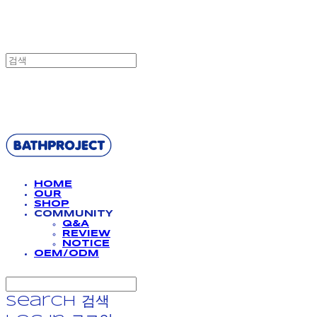
BATHPROJECT
HOME
OUR
SHOP
COMMUNITY
Q&A
REVIEW
NOTICE
OEM/ODM
Search
검색