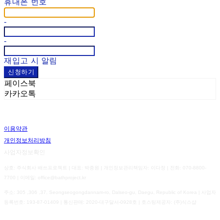
휴대폰 번호
-
-
재입고 시 알림
신청하기
페이스북
카카오톡
이용약관
개인정보처리방침
사업자정보확인
상호: 주식회사 배쓰프로젝트 | 대표: 박종원 | 개인정보관리책임자: 이다정 | 전화: 070-8800-
7700 | 이메일: office@bathproject.kr
주소: 305 ,306 ,37, Seongseogongdannam-ro, Dalseo-gu, Daegu, Republic of Korea | 사업자
등록번호:
193-87-01409
| 통신판매:
2020-대구달서-0928호
| 호스팅제공자: (주)식스샵