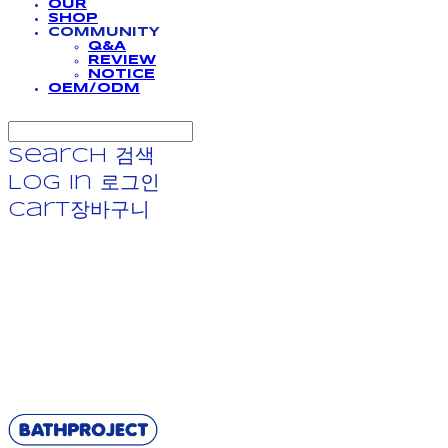
OUR
SHOP
COMMUNITY
Q&A
REVIEW
NOTICE
OEM/ODM
Search
검색
Log In
로그인
Cart
장바구니
BATHPROJECT