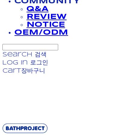
COMMUNITY
Q&A
REVIEW
NOTICE
OEM/ODM
Search
검색
Log In
로그인
Cart
장바구니
BATHPROJECT