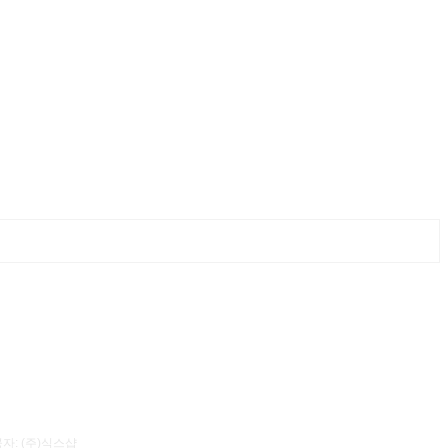
자: (주)식스샵