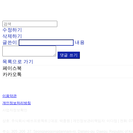
수정하기
삭제하기
글쓴이
내용
댓글 쓰기
목록으로 가기
페이스북
카카오톡
이용약관
개인정보처리방침
사업자정보확인
상호: 주식회사 배쓰프로젝트 | 대표: 박종원 | 개인정보관리책임자: 이다정 | 전화: 070-8800-7
주소: 305 ,306 ,37, Seongseogongdannam-ro, Dalseo-gu, Daegu, Republic 