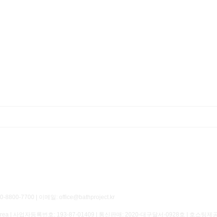
700 | 이메일: office@bathproject.kr
of Korea | 사업자등록번호:
193-87-01409
| 통신판매:
2020-대구달서-0928호
| 호스팅제공