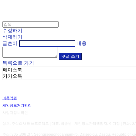
수정하기
삭제하기
글쓴이
내용
댓글 쓰기
목록으로 가기
페이스북
카카오톡
이용약관
개인정보처리방침
사업자정보확인
상호: 주식회사 배쓰프로젝트 | 대표: 박종원 | 개인정보관리책임자: 이다정 | 전화: 070-8800-7
주소: 305 ,306 ,37, Seongseogongdannam-ro, Dalseo-gu, Daegu, Republic 