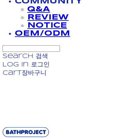
COMMUNITY
Q&A
REVIEW
NOTICE
OEM/ODM
Search
검색
Log In
로그인
Cart
장바구니
BATHPROJECT