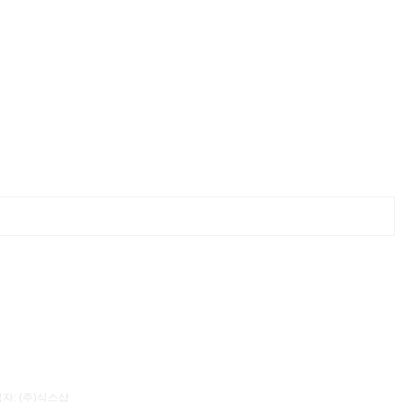
자: (주)식스샵