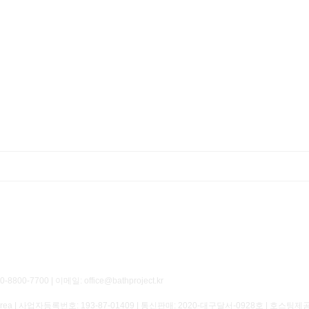
700 | 이메일: office@bathproject.kr
of Korea | 사업자등록번호:
193-87-01409
| 통신판매:
2020-대구달서-0928호
| 호스팅제공