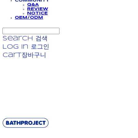
COMMUNITY
Q&A
REVIEW
NOTICE
OEM/ODM
Search
검색
Log In
로그인
Cart
장바구니
BATHPROJECT