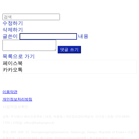
수정하기
삭제하기
글쓴이
내용
댓글 쓰기
목록으로 가기
페이스북
카카오톡
이용약관
개인정보처리방침
사업자정보확인
상호: 주식회사 배쓰프로젝트 | 대표: 박종원 | 개인정보관리책임자: 이다정 | 전화: 070-8800-
7700 | 이메일: office@bathproject.kr
주소: 305 ,306 ,37, Seongseogongdannam-ro, Dalseo-gu, Daegu, Republic of Korea | 사업자
등록번호:
193-87-01409
| 통신판매:
2020-대구달서-0928호
| 호스팅제공자: (주)식스샵