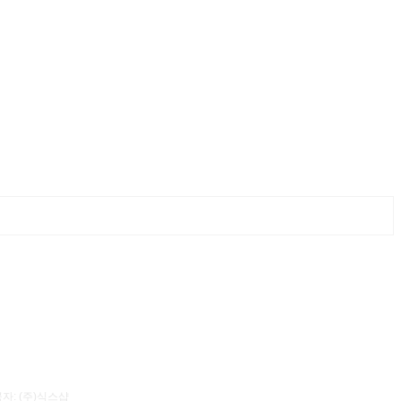
자: (주)식스샵