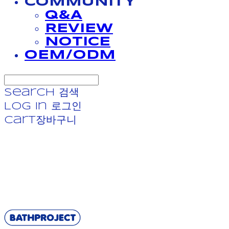
COMMUNITY
Q&A
REVIEW
NOTICE
OEM/ODM
Search
검색
Log In
로그인
Cart
장바구니
BATHPROJECT