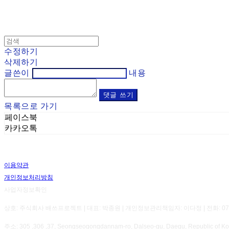
수정하기
삭제하기
글쓴이
내용
댓글 쓰기
목록으로 가기
페이스북
카카오톡
이용약관
개인정보처리방침
사업자정보확인
상호: 주식회사 배쓰프로젝트 | 대표: 박종원 | 개인정보관리책임자: 이다정 | 전화: 070-8800-7
주소: 305 ,306 ,37, Seongseogongdannam-ro, Dalseo-gu, Daegu, Republic 