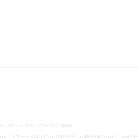
700 | 이메일: office@bathproject.kr
of Korea | 사업자등록번호:
193-87-01409
| 통신판매:
2020-대구달서-0928호
| 호스팅제공