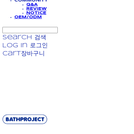
COMMUNITY
Q&A
REVIEW
NOTICE
OEM/ODM
Search
검색
Log In
로그인
Cart
장바구니
BATHPROJECT