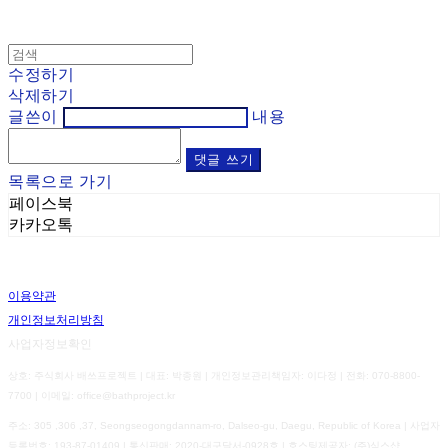
수정하기
삭제하기
글쓴이
내용
댓글 쓰기
목록으로 가기
페이스북
카카오톡
이용약관
개인정보처리방침
사업자정보확인
상호: 주식회사 배쓰프로젝트 | 대표: 박종원 | 개인정보관리책임자: 이다정 | 전화: 070-8800-
7700 | 이메일: office@bathproject.kr
주소: 305 ,306 ,37, Seongseogongdannam-ro, Dalseo-gu, Daegu, Republic of Korea | 사업자
등록번호:
193-87-01409
| 통신판매:
2020-대구달서-0928호
| 호스팅제공자: (주)식스샵