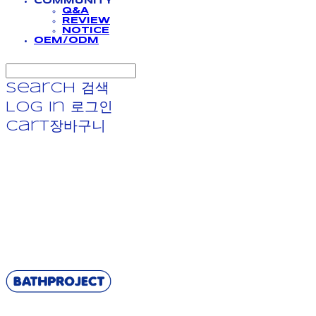
COMMUNITY
Q&A
REVIEW
NOTICE
OEM/ODM
Search
검색
Log In
로그인
Cart
장바구니
BATHPROJECT