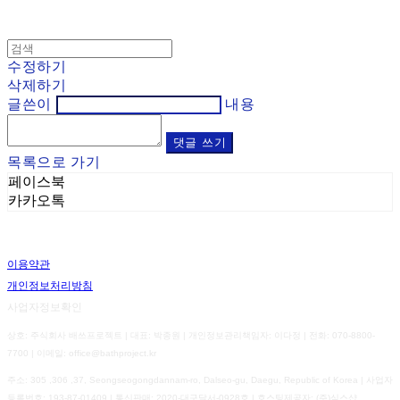
수정하기
삭제하기
글쓴이
내용
댓글 쓰기
목록으로 가기
페이스북
카카오톡
이용약관
개인정보처리방침
사업자정보확인
상호: 주식회사 배쓰프로젝트 | 대표: 박종원 | 개인정보관리책임자: 이다정 | 전화: 070-8800-
7700 | 이메일: office@bathproject.kr
주소: 305 ,306 ,37, Seongseogongdannam-ro, Dalseo-gu, Daegu, Republic of Korea | 사업자
등록번호:
193-87-01409
| 통신판매:
2020-대구달서-0928호
| 호스팅제공자: (주)식스샵