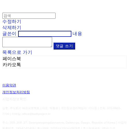
수정하기
삭제하기
글쓴이
내용
댓글 쓰기
목록으로 가기
페이스북
카카오톡
이용약관
개인정보처리방침
사업자정보확인
상호: 주식회사 배쓰프로젝트 | 대표: 박종원 | 개인정보관리책임자: 이다정 | 전화: 070-8800-
7700 | 이메일: office@bathproject.kr
주소: 305 ,306 ,37, Seongseogongdannam-ro, Dalseo-gu, Daegu, Republic of Korea | 사업자
등록번호:
193-87-01409
| 통신판매:
2020-대구달서-0928호
| 호스팅제공자: (주)식스샵