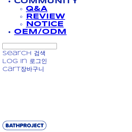
COMMUNITY
Q&A
REVIEW
NOTICE
OEM/ODM
Search
검색
Log In
로그인
Cart
장바구니
BATHPROJECT