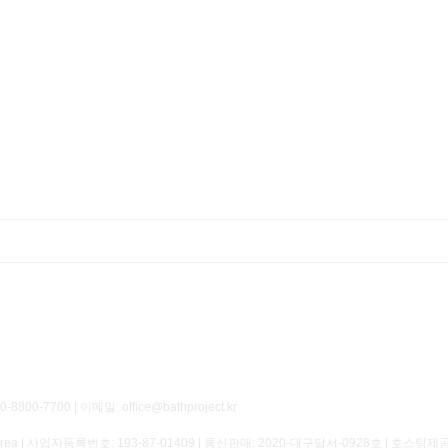
700 | 이메일: office@bathproject.kr
of Korea | 사업자등록번호:
193-87-01409
| 통신판매:
2020-대구달서-0928호
| 호스팅제공