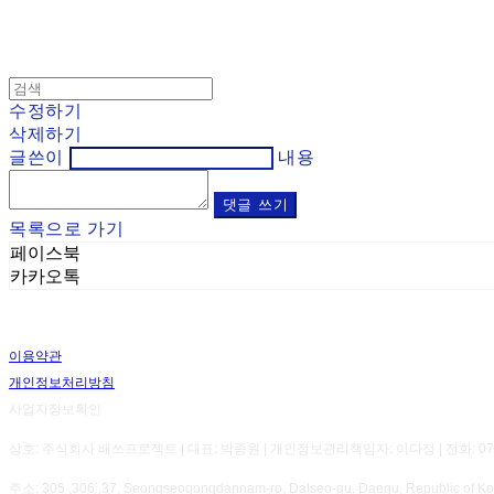
수정하기
삭제하기
글쓴이
내용
댓글 쓰기
목록으로 가기
페이스북
카카오톡
이용약관
개인정보처리방침
사업자정보확인
상호: 주식회사 배쓰프로젝트 | 대표: 박종원 | 개인정보관리책임자: 이다정 | 전화: 070-8800-7
주소: 305 ,306 ,37, Seongseogongdannam-ro, Dalseo-gu, Daegu, Republic 