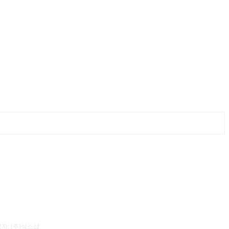
자: (주)식스샵