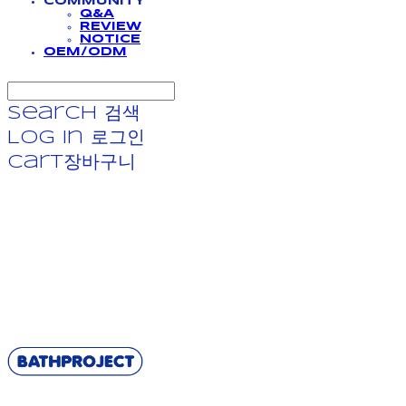
COMMUNITY
Q&A
REVIEW
NOTICE
OEM/ODM
Search
검색
Log In
로그인
Cart
장바구니
BATHPROJECT