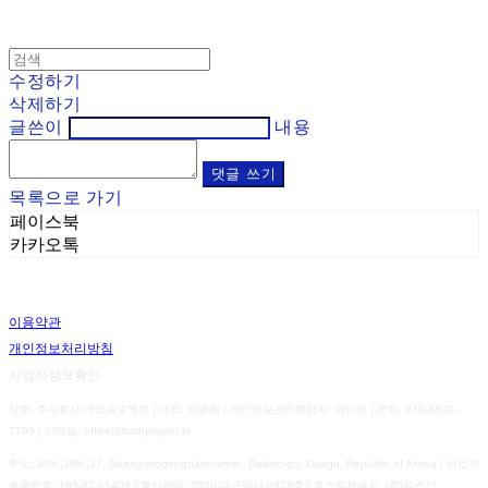
수정하기
삭제하기
글쓴이
내용
댓글 쓰기
목록으로 가기
페이스북
카카오톡
이용약관
개인정보처리방침
사업자정보확인
상호: 주식회사 배쓰프로젝트 | 대표: 박종원 | 개인정보관리책임자: 이다정 | 전화: 070-8800-
7700 | 이메일: office@bathproject.kr
주소: 305 ,306 ,37, Seongseogongdannam-ro, Dalseo-gu, Daegu, Republic of Korea | 사업자
등록번호:
193-87-01409
| 통신판매:
2020-대구달서-0928호
| 호스팅제공자: (주)식스샵