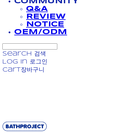
COMMUNITY
Q&A
REVIEW
NOTICE
OEM/ODM
Search
검색
Log In
로그인
Cart
장바구니
BATHPROJECT