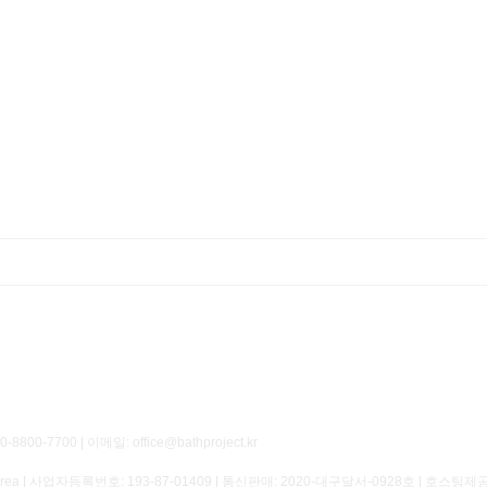
700 | 이메일: office@bathproject.kr
of Korea | 사업자등록번호:
193-87-01409
| 통신판매:
2020-대구달서-0928호
| 호스팅제공