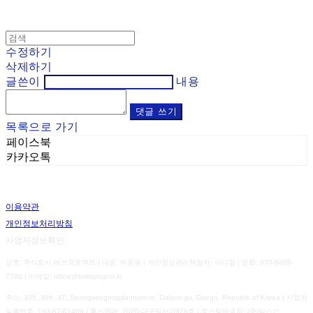
수정하기
삭제하기
글쓴이
내용
댓글 쓰기
목록으로 가기
페이스북
카카오톡
이용약관
개인정보처리방침
사업자정보확인
상호: 주식회사 배쓰프로젝트 | 대표: 박종원 | 개인정보관리책임자: 이다정 | 전화: 070-8800-
7700 | 이메일: office@bathproject.kr
주소: 305 ,306 ,37, Seongseogongdannam-ro, Dalseo-gu, Daegu, Republic of Korea | 사업자
등록번호:
193-87-01409
| 통신판매:
2020-대구달서-0928호
| 호스팅제공자: (주)식스샵