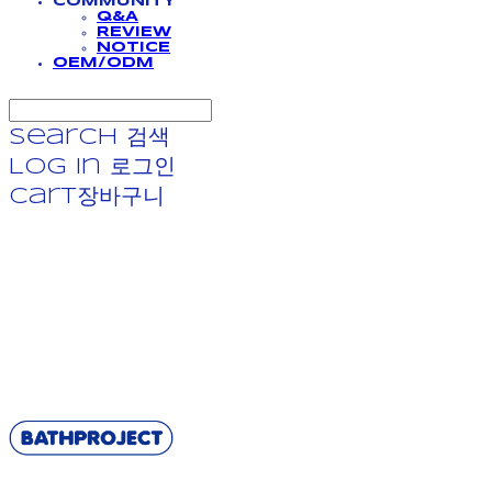
COMMUNITY
Q&A
REVIEW
NOTICE
OEM/ODM
Search
검색
Log In
로그인
Cart
장바구니
BATHPROJECT