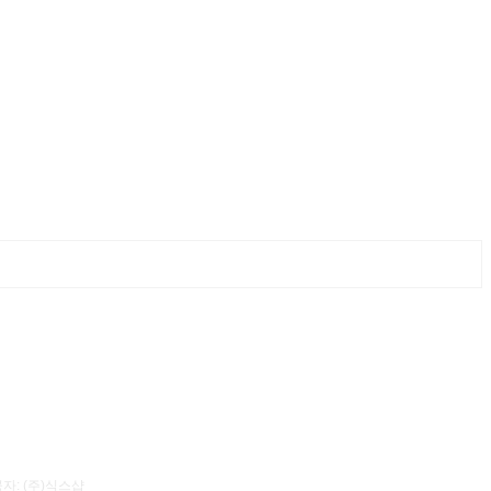
자: (주)식스샵