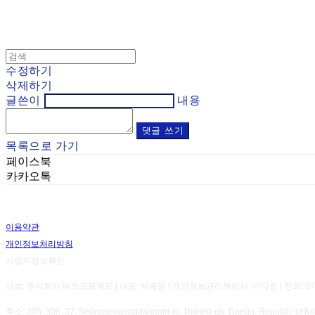
수정하기
삭제하기
글쓴이
내용
댓글 쓰기
목록으로 가기
페이스북
카카오톡
이용약관
개인정보처리방침
사업자정보확인
상호: 주식회사 배쓰프로젝트 | 대표: 박종원 | 개인정보관리책임자: 이다정 | 전화: 070-8800-7
주소: 305 ,306 ,37, Seongseogongdannam-ro, Dalseo-gu, Daegu, Republic 