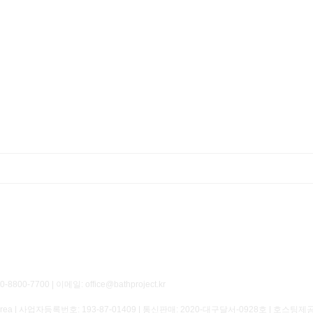
700 | 이메일: office@bathproject.kr
of Korea | 사업자등록번호:
193-87-01409
| 통신판매:
2020-대구달서-0928호
| 호스팅제공