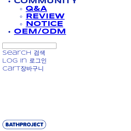
COMMUNITY
Q&A
REVIEW
NOTICE
OEM/ODM
Search
검색
Log In
로그인
Cart
장바구니
BATHPROJECT