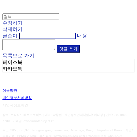
수정하기
삭제하기
글쓴이
내용
댓글 쓰기
목록으로 가기
페이스북
카카오톡
이용약관
개인정보처리방침
사업자정보확인
상호: 주식회사 배쓰프로젝트 | 대표: 박종원 | 개인정보관리책임자: 이다정 | 전화: 070-8800-
7700 | 이메일: office@bathproject.kr
주소: 305 ,306 ,37, Seongseogongdannam-ro, Dalseo-gu, Daegu, Republic of Korea | 사업자
등록번호:
193-87-01409
| 통신판매:
2020-대구달서-0928호
| 호스팅제공자: (주)식스샵