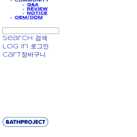
COMMUNITY
Q&A
REVIEW
NOTICE
OEM/ODM
Search
검색
Log In
로그인
Cart
장바구니
BATHPROJECT