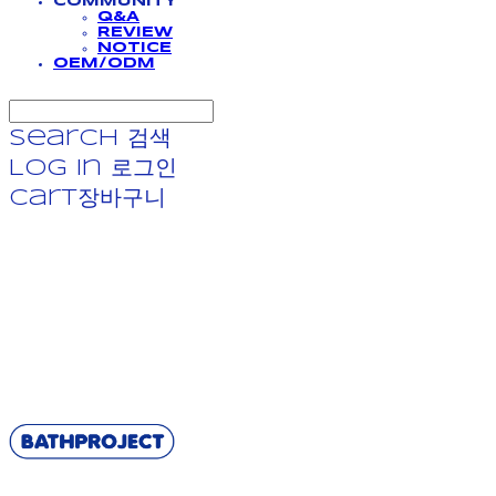
COMMUNITY
Q&A
REVIEW
NOTICE
OEM/ODM
Search
검색
Log In
로그인
Cart
장바구니
BATHPROJECT