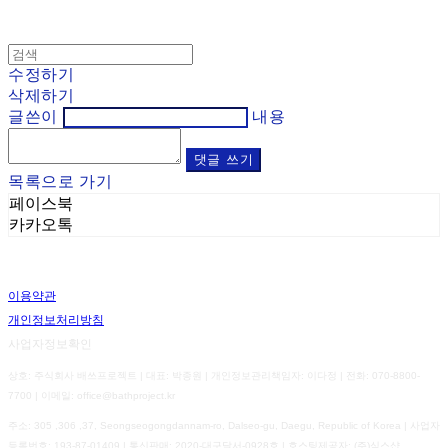
수정하기
삭제하기
글쓴이
내용
댓글 쓰기
목록으로 가기
페이스북
카카오톡
이용약관
개인정보처리방침
사업자정보확인
상호: 주식회사 배쓰프로젝트 | 대표: 박종원 | 개인정보관리책임자: 이다정 | 전화: 070-8800-
7700 | 이메일: office@bathproject.kr
주소: 305 ,306 ,37, Seongseogongdannam-ro, Dalseo-gu, Daegu, Republic of Korea | 사업자
등록번호:
193-87-01409
| 통신판매:
2020-대구달서-0928호
| 호스팅제공자: (주)식스샵