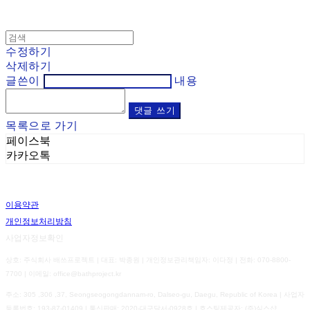
수정하기
삭제하기
글쓴이
내용
댓글 쓰기
목록으로 가기
페이스북
카카오톡
이용약관
개인정보처리방침
사업자정보확인
상호: 주식회사 배쓰프로젝트 | 대표: 박종원 | 개인정보관리책임자: 이다정 | 전화: 070-8800-
7700 | 이메일: office@bathproject.kr
주소: 305 ,306 ,37, Seongseogongdannam-ro, Dalseo-gu, Daegu, Republic of Korea | 사업자
등록번호:
193-87-01409
| 통신판매:
2020-대구달서-0928호
| 호스팅제공자: (주)식스샵