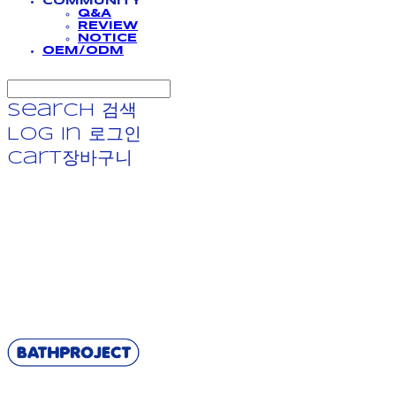
COMMUNITY
Q&A
REVIEW
NOTICE
OEM/ODM
Search
검색
Log In
로그인
Cart
장바구니
BATHPROJECT