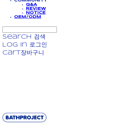
COMMUNITY
Q&A
REVIEW
NOTICE
OEM/ODM
Search
검색
Log In
로그인
Cart
장바구니
BATHPROJECT