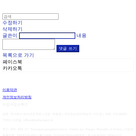
수정하기
삭제하기
글쓴이
내용
댓글 쓰기
목록으로 가기
페이스북
카카오톡
이용약관
개인정보처리방침
사업자정보확인
상호: 주식회사 배쓰프로젝트 | 대표: 박종원 | 개인정보관리책임자: 이다정 | 전화: 070-8800-
7700 | 이메일: office@bathproject.kr
주소: 305 ,306 ,37, Seongseogongdannam-ro, Dalseo-gu, Daegu, Republic of Korea | 사업자
등록번호:
193-87-01409
| 통신판매:
2020-대구달서-0928호
| 호스팅제공자: (주)식스샵