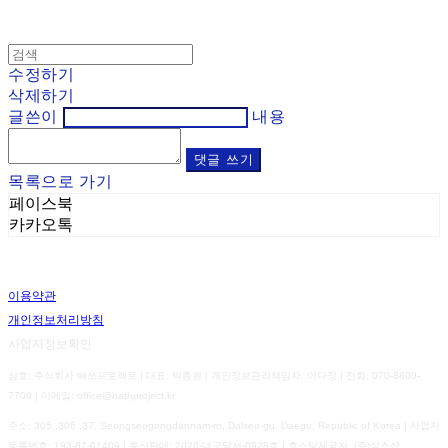
수정하기
삭제하기
글쓴이
내용
댓글 쓰기
목록으로 가기
페이스북
카카오톡
이용약관
개인정보처리방침
사업자정보확인
상호: 주식회사 배쓰프로젝트 | 대표: 박종원 | 개인정보관리책임자: 이다정 | 전화: 070-8800-
7700 | 이메일: office@bathproject.kr
주소: 305 ,306 ,37, Seongseogongdannam-ro, Dalseo-gu, Daegu, Republic of Korea | 사업자
등록번호:
193-87-01409
| 통신판매:
2020-대구달서-0928호
| 호스팅제공자: (주)식스샵