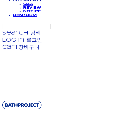
COMMUNITY
Q&A
REVIEW
NOTICE
OEM/ODM
Search
검색
Log In
로그인
Cart
장바구니
BATHPROJECT