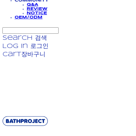
COMMUNITY
Q&A
REVIEW
NOTICE
OEM/ODM
Search
검색
Log In
로그인
Cart
장바구니
BATHPROJECT