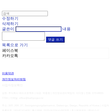
수정하기
삭제하기
글쓴이
내용
댓글 쓰기
목록으로 가기
페이스북
카카오톡
이용약관
개인정보처리방침
사업자정보확인
상호: 주식회사 배쓰프로젝트 | 대표: 박종원 | 개인정보관리책임자: 이다정 | 전화: 070-8800-
7700 | 이메일: office@bathproject.kr
주소: 305 ,306 ,37, Seongseogongdannam-ro, Dalseo-gu, Daegu, Republic of Korea | 사업자
등록번호:
193-87-01409
| 통신판매:
2020-대구달서-0928호
| 호스팅제공자: (주)식스샵