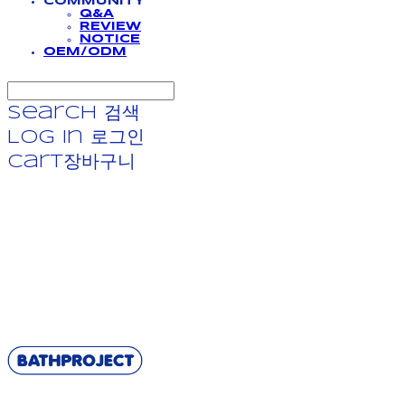
COMMUNITY
Q&A
REVIEW
NOTICE
OEM/ODM
Search
검색
Log In
로그인
Cart
장바구니
BATHPROJECT