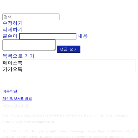
수정하기
삭제하기
글쓴이
내용
댓글 쓰기
목록으로 가기
페이스북
카카오톡
이용약관
개인정보처리방침
사업자정보확인
상호: 주식회사 배쓰프로젝트 | 대표: 박종원 | 개인정보관리책임자: 이다정 | 전화: 070-8800-
7700 | 이메일: office@bathproject.kr
주소: 305 ,306 ,37, Seongseogongdannam-ro, Dalseo-gu, Daegu, Republic of Korea | 사업자
등록번호:
193-87-01409
| 통신판매:
2020-대구달서-0928호
| 호스팅제공자: (주)식스샵