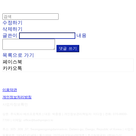
수정하기
삭제하기
글쓴이
내용
댓글 쓰기
목록으로 가기
페이스북
카카오톡
이용약관
개인정보처리방침
사업자정보확인
상호: 주식회사 배쓰프로젝트 | 대표: 박종원 | 개인정보관리책임자: 이다정 | 전화: 070-8800-
7700 | 이메일: office@bathproject.kr
주소: 305 ,306 ,37, Seongseogongdannam-ro, Dalseo-gu, Daegu, Republic of Korea | 사업자
등록번호:
193-87-01409
| 통신판매:
2020-대구달서-0928호
| 호스팅제공자: (주)식스샵