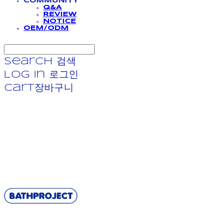
COMMUNITY
Q&A
REVIEW
NOTICE
OEM/ODM
Search
검색
Log In
로그인
Cart
장바구니
BATHPROJECT