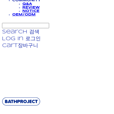
COMMUNITY
Q&A
REVIEW
NOTICE
OEM/ODM
Search
검색
Log In
로그인
Cart
장바구니
BATHPROJECT