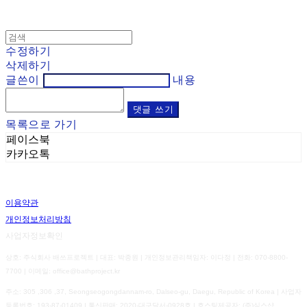
수정하기
삭제하기
글쓴이
내용
댓글 쓰기
목록으로 가기
페이스북
카카오톡
이용약관
개인정보처리방침
사업자정보확인
상호: 주식회사 배쓰프로젝트 | 대표: 박종원 | 개인정보관리책임자: 이다정 | 전화: 070-8800-
7700 | 이메일: office@bathproject.kr
주소: 305 ,306 ,37, Seongseogongdannam-ro, Dalseo-gu, Daegu, Republic of Korea | 사업자
등록번호:
193-87-01409
| 통신판매:
2020-대구달서-0928호
| 호스팅제공자: (주)식스샵