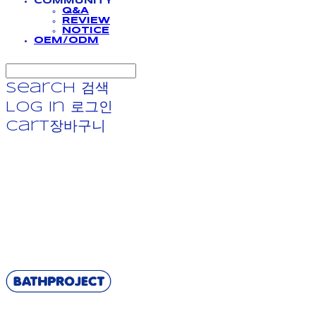
COMMUNITY
Q&A
REVIEW
NOTICE
OEM/ODM
Search
검색
Log In
로그인
Cart
장바구니
BATHPROJECT