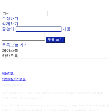
수정하기
삭제하기
글쓴이
내용
댓글 쓰기
목록으로 가기
페이스북
카카오톡
이용약관
개인정보처리방침
사업자정보확인
상호: 주식회사 배쓰프로젝트 | 대표: 박종원 | 개인정보관리책임자: 이다정 | 전화: 070-8800-
7700 | 이메일: office@bathproject.kr
주소: 305 ,306 ,37, Seongseogongdannam-ro, Dalseo-gu, Daegu, Republic of Korea | 사업자
등록번호:
193-87-01409
| 통신판매:
2020-대구달서-0928호
| 호스팅제공자: (주)식스샵