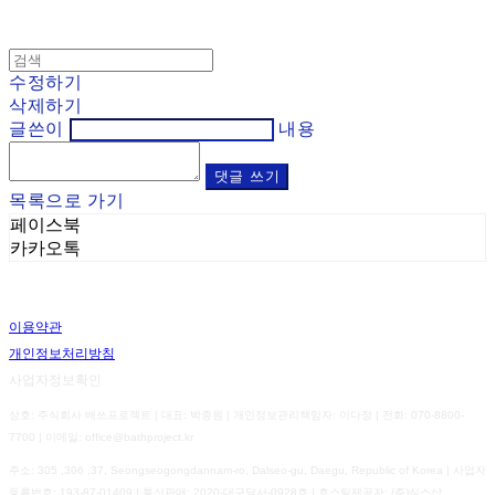
수정하기
삭제하기
글쓴이
내용
댓글 쓰기
목록으로 가기
페이스북
카카오톡
이용약관
개인정보처리방침
사업자정보확인
상호: 주식회사 배쓰프로젝트 | 대표: 박종원 | 개인정보관리책임자: 이다정 | 전화: 070-8800-
7700 | 이메일: office@bathproject.kr
주소: 305 ,306 ,37, Seongseogongdannam-ro, Dalseo-gu, Daegu, Republic of Korea | 사업자
등록번호:
193-87-01409
| 통신판매:
2020-대구달서-0928호
| 호스팅제공자: (주)식스샵