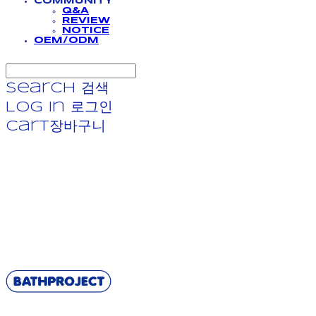
COMMUNITY
Q&A
REVIEW
NOTICE
OEM/ODM
Search
검색
Log In
로그인
Cart
장바구니
BATHPROJECT