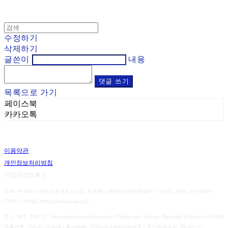
수정하기
삭제하기
글쓴이
내용
댓글 쓰기
목록으로 가기
페이스북
카카오톡
이용약관
개인정보처리방침
사업자정보확인
상호: 주식회사 배쓰프로젝트 | 대표: 박종원 | 개인정보관리책임자: 이다정 | 전화: 070-8800-
7700 | 이메일: office@bathproject.kr
주소: 305 ,306 ,37, Seongseogongdannam-ro, Dalseo-gu, Daegu, Republic of Korea | 사업자
등록번호:
193-87-01409
| 통신판매:
2020-대구달서-0928호
| 호스팅제공자: (주)식스샵