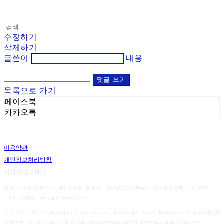
수정하기
삭제하기
글쓴이
내용
댓글 쓰기
목록으로 가기
페이스북
카카오톡
이용약관
개인정보처리방침
사업자정보확인
상호: 주식회사 배쓰프로젝트 | 대표: 박종원 | 개인정보관리책임자: 이다정 | 전화: 070-8800-
7700 | 이메일: office@bathproject.kr
주소: 305 ,306 ,37, Seongseogongdannam-ro, Dalseo-gu, Daegu, Republic of Korea | 사업자
등록번호:
193-87-01409
| 통신판매:
2020-대구달서-0928호
| 호스팅제공자: (주)식스샵