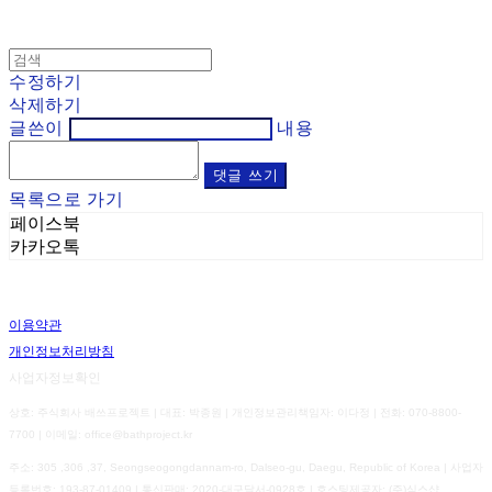
수정하기
삭제하기
글쓴이
내용
댓글 쓰기
목록으로 가기
페이스북
카카오톡
이용약관
개인정보처리방침
사업자정보확인
상호: 주식회사 배쓰프로젝트 | 대표: 박종원 | 개인정보관리책임자: 이다정 | 전화: 070-8800-
7700 | 이메일: office@bathproject.kr
주소: 305 ,306 ,37, Seongseogongdannam-ro, Dalseo-gu, Daegu, Republic of Korea | 사업자
등록번호:
193-87-01409
| 통신판매:
2020-대구달서-0928호
| 호스팅제공자: (주)식스샵