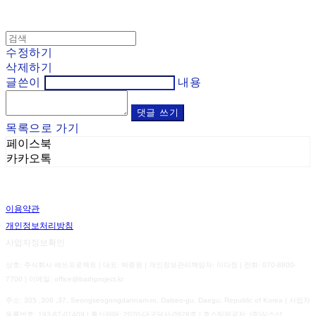
수정하기
삭제하기
글쓴이
내용
댓글 쓰기
목록으로 가기
페이스북
카카오톡
이용약관
개인정보처리방침
사업자정보확인
상호: 주식회사 배쓰프로젝트 | 대표: 박종원 | 개인정보관리책임자: 이다정 | 전화: 070-8800-
7700 | 이메일: office@bathproject.kr
주소: 305 ,306 ,37, Seongseogongdannam-ro, Dalseo-gu, Daegu, Republic of Korea | 사업자
등록번호:
193-87-01409
| 통신판매:
2020-대구달서-0928호
| 호스팅제공자: (주)식스샵