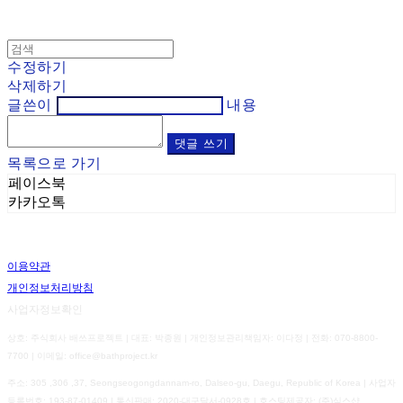
수정하기
삭제하기
글쓴이
내용
댓글 쓰기
목록으로 가기
페이스북
카카오톡
이용약관
개인정보처리방침
사업자정보확인
상호: 주식회사 배쓰프로젝트 | 대표: 박종원 | 개인정보관리책임자: 이다정 | 전화: 070-8800-
7700 | 이메일: office@bathproject.kr
주소: 305 ,306 ,37, Seongseogongdannam-ro, Dalseo-gu, Daegu, Republic of Korea | 사업자
등록번호:
193-87-01409
| 통신판매:
2020-대구달서-0928호
| 호스팅제공자: (주)식스샵