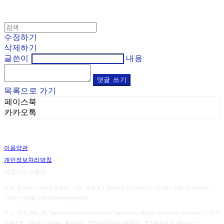
수정하기
삭제하기
글쓴이
내용
댓글 쓰기
목록으로 가기
페이스북
카카오톡
이용약관
개인정보처리방침
사업자정보확인
상호: 주식회사 배쓰프로젝트 | 대표: 박종원 | 개인정보관리책임자: 이다정 | 전화: 070-8800-
7700 | 이메일: office@bathproject.kr
주소: 305 ,306 ,37, Seongseogongdannam-ro, Dalseo-gu, Daegu, Republic of Korea | 사업자
등록번호:
193-87-01409
| 통신판매:
2020-대구달서-0928호
| 호스팅제공자: (주)식스샵