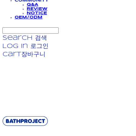
COMMUNITY
Q&A
REVIEW
NOTICE
OEM/ODM
Search
검색
Log In
로그인
Cart
장바구니
BATHPROJECT