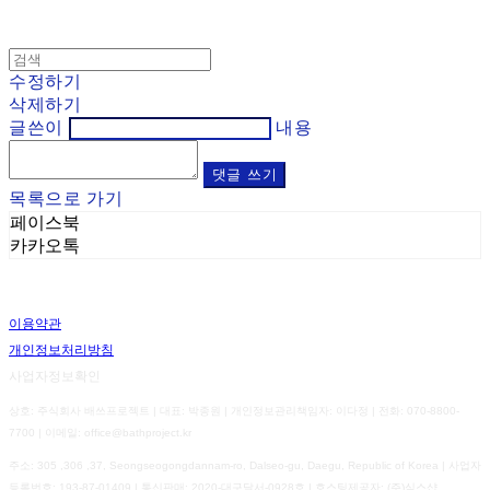
수정하기
삭제하기
글쓴이
내용
댓글 쓰기
목록으로 가기
페이스북
카카오톡
이용약관
개인정보처리방침
사업자정보확인
상호: 주식회사 배쓰프로젝트 | 대표: 박종원 | 개인정보관리책임자: 이다정 | 전화: 070-8800-
7700 | 이메일: office@bathproject.kr
주소: 305 ,306 ,37, Seongseogongdannam-ro, Dalseo-gu, Daegu, Republic of Korea | 사업자
등록번호:
193-87-01409
| 통신판매:
2020-대구달서-0928호
| 호스팅제공자: (주)식스샵