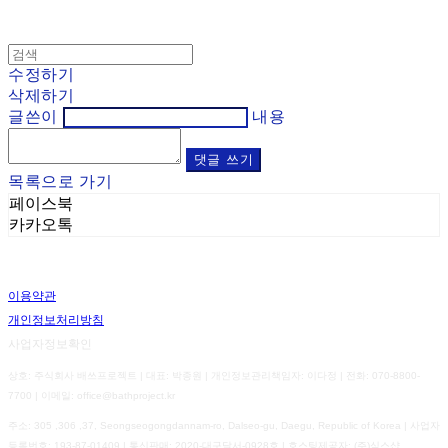
수정하기
삭제하기
글쓴이
내용
댓글 쓰기
목록으로 가기
페이스북
카카오톡
이용약관
개인정보처리방침
사업자정보확인
상호: 주식회사 배쓰프로젝트 | 대표: 박종원 | 개인정보관리책임자: 이다정 | 전화: 070-8800-
7700 | 이메일: office@bathproject.kr
주소: 305 ,306 ,37, Seongseogongdannam-ro, Dalseo-gu, Daegu, Republic of Korea | 사업자
등록번호:
193-87-01409
| 통신판매:
2020-대구달서-0928호
| 호스팅제공자: (주)식스샵