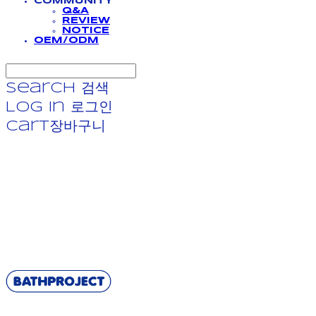
COMMUNITY
Q&A
REVIEW
NOTICE
OEM/ODM
Search
검색
Log In
로그인
Cart
장바구니
BATHPROJECT