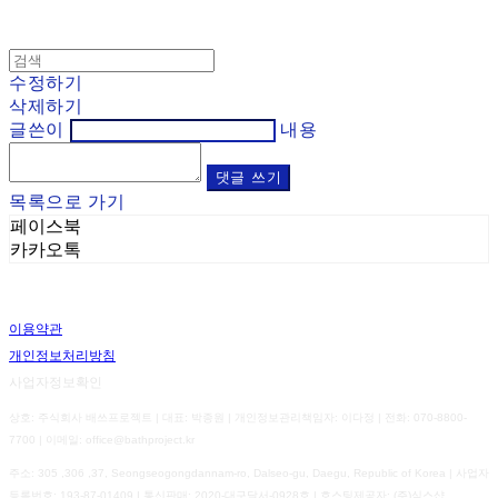
수정하기
삭제하기
글쓴이
내용
댓글 쓰기
목록으로 가기
페이스북
카카오톡
이용약관
개인정보처리방침
사업자정보확인
상호: 주식회사 배쓰프로젝트 | 대표: 박종원 | 개인정보관리책임자: 이다정 | 전화: 070-8800-
7700 | 이메일: office@bathproject.kr
주소: 305 ,306 ,37, Seongseogongdannam-ro, Dalseo-gu, Daegu, Republic of Korea | 사업자
등록번호:
193-87-01409
| 통신판매:
2020-대구달서-0928호
| 호스팅제공자: (주)식스샵