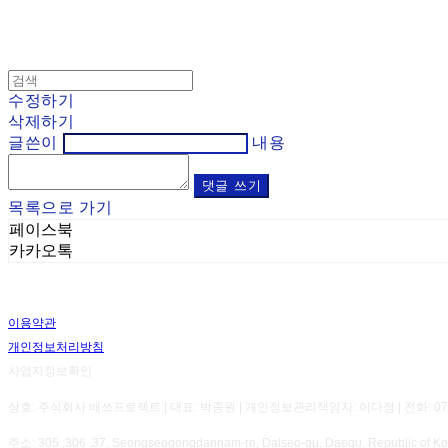
수정하기
삭제하기
글쓴이
내용
댓글 쓰기
목록으로 가기
페이스북
카카오톡
이용약관
개인정보처리방침
사업자정보확인
상호: 주식회사 배쓰프로젝트 | 대표: 박종원 | 개인정보관리책임자: 이다정 | 전화: 070-8800-7
주소: 305 ,306 ,37, Seongseogongdannam-ro, Dalseo-gu, Daegu, Republic 