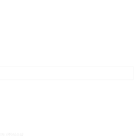
자: (주)식스샵