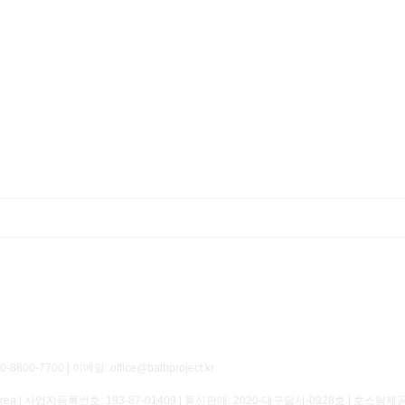
700 | 이메일: office@bathproject.kr
of Korea | 사업자등록번호:
193-87-01409
| 통신판매:
2020-대구달서-0928호
| 호스팅제공