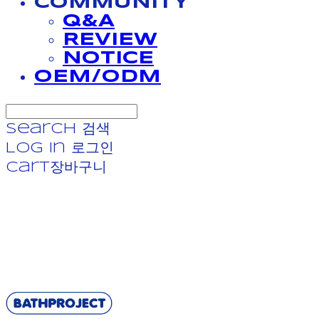
COMMUNITY
Q&A
REVIEW
NOTICE
OEM/ODM
Search
검색
Log In
로그인
Cart
장바구니
BATHPROJECT