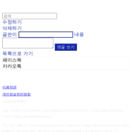
수정하기
삭제하기
글쓴이
내용
댓글 쓰기
목록으로 가기
페이스북
카카오톡
이용약관
개인정보처리방침
사업자정보확인
상호: 주식회사 배쓰프로젝트 | 대표: 박종원 | 개인정보관리책임자: 이다정 | 전화: 070-8800-
7700 | 이메일: office@bathproject.kr
주소: 305 ,306 ,37, Seongseogongdannam-ro, Dalseo-gu, Daegu, Republic of Korea | 사업자
등록번호:
193-87-01409
| 통신판매:
2020-대구달서-0928호
| 호스팅제공자: (주)식스샵