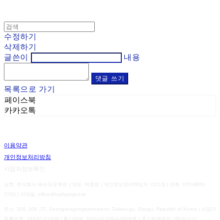
수정하기
삭제하기
글쓴이
내용
댓글 쓰기
목록으로 가기
페이스북
카카오톡
이용약관
개인정보처리방침
사업자정보확인
상호: 주식회사 배쓰프로젝트 | 대표: 박종원 | 개인정보관리책임자: 이다정 | 전화: 070-8800-
7700 | 이메일: office@bathproject.kr
주소: 305 ,306 ,37, Seongseogongdannam-ro, Dalseo-gu, Daegu, Republic of Korea | 사업자
등록번호:
193-87-01409
| 통신판매:
2020-대구달서-0928호
| 호스팅제공자: (주)식스샵