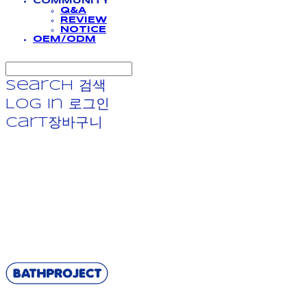
COMMUNITY
Q&A
REVIEW
NOTICE
OEM/ODM
Search
검색
Log In
로그인
Cart
장바구니
BATHPROJECT