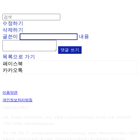
수정하기
삭제하기
글쓴이
내용
댓글 쓰기
목록으로 가기
페이스북
카카오톡
이용약관
개인정보처리방침
사업자정보확인
상호: 주식회사 배쓰프로젝트 | 대표: 박종원 | 개인정보관리책임자: 이다정 | 전화: 070-8800-
7700 | 이메일: office@bathproject.kr
주소: 305 ,306 ,37, Seongseogongdannam-ro, Dalseo-gu, Daegu, Republic of Korea | 사업자
등록번호:
193-87-01409
| 통신판매:
2020-대구달서-0928호
| 호스팅제공자: (주)식스샵