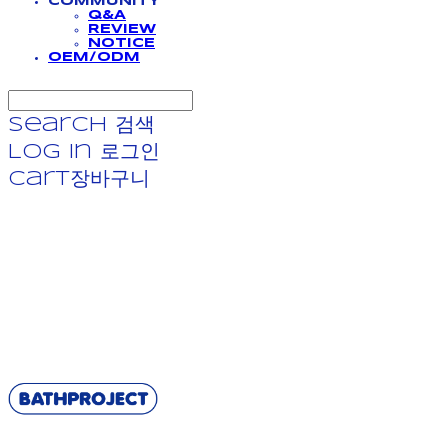
COMMUNITY
Q&A
REVIEW
NOTICE
OEM/ODM
Search
검색
Log In
로그인
Cart
장바구니
BATHPROJECT