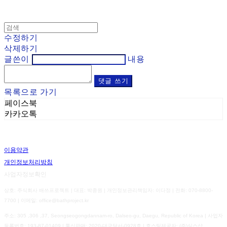
수정하기
삭제하기
글쓴이
내용
댓글 쓰기
목록으로 가기
페이스북
카카오톡
이용약관
개인정보처리방침
사업자정보확인
상호: 주식회사 배쓰프로젝트 | 대표: 박종원 | 개인정보관리책임자: 이다정 | 전화: 070-8800-
7700 | 이메일: office@bathproject.kr
주소: 305 ,306 ,37, Seongseogongdannam-ro, Dalseo-gu, Daegu, Republic of Korea | 사업자
등록번호:
193-87-01409
| 통신판매:
2020-대구달서-0928호
| 호스팅제공자: (주)식스샵