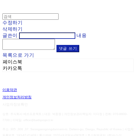
수정하기
삭제하기
글쓴이
내용
댓글 쓰기
목록으로 가기
페이스북
카카오톡
이용약관
개인정보처리방침
사업자정보확인
상호: 주식회사 배쓰프로젝트 | 대표: 박종원 | 개인정보관리책임자: 이다정 | 전화: 070-8800-
7700 | 이메일: office@bathproject.kr
주소: 305 ,306 ,37, Seongseogongdannam-ro, Dalseo-gu, Daegu, Republic of Korea | 사업자
등록번호:
193-87-01409
| 통신판매:
2020-대구달서-0928호
| 호스팅제공자: (주)식스샵