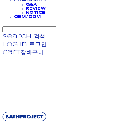
COMMUNITY
Q&A
REVIEW
NOTICE
OEM/ODM
Search
검색
Log In
로그인
Cart
장바구니
BATHPROJECT