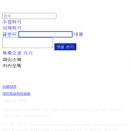
수정하기
삭제하기
글쓴이
내용
댓글 쓰기
목록으로 가기
페이스북
카카오톡
이용약관
개인정보처리방침
사업자정보확인
상호: 주식회사 배쓰프로젝트 | 대표: 박종원 | 개인정보관리책임자: 이다정 | 전화: 070-8800-
7700 | 이메일: office@bathproject.kr
주소: 305 ,306 ,37, Seongseogongdannam-ro, Dalseo-gu, Daegu, Republic of Korea | 사업자
등록번호:
193-87-01409
| 통신판매:
2020-대구달서-0928호
| 호스팅제공자: (주)식스샵