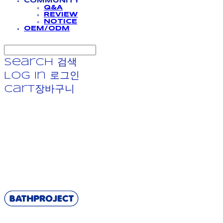
COMMUNITY
Q&A
REVIEW
NOTICE
OEM/ODM
Search
검색
Log In
로그인
Cart
장바구니
BATHPROJECT