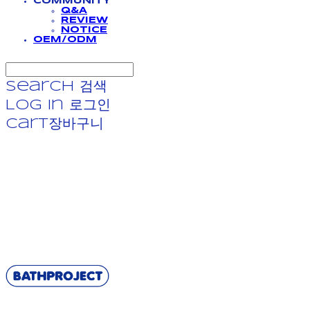
COMMUNITY
Q&A
REVIEW
NOTICE
OEM/ODM
Search
검색
Log In
로그인
Cart
장바구니
BATHPROJECT