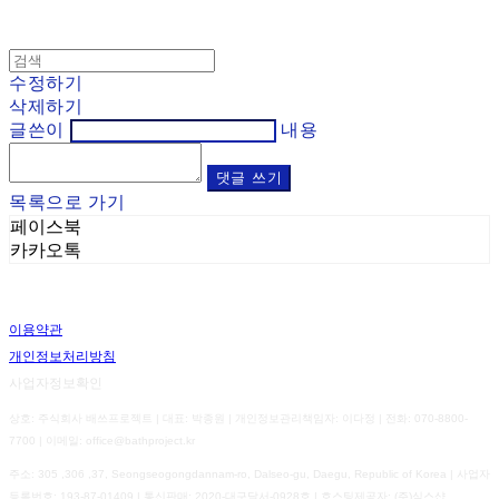
수정하기
삭제하기
글쓴이
내용
댓글 쓰기
목록으로 가기
페이스북
카카오톡
이용약관
개인정보처리방침
사업자정보확인
상호: 주식회사 배쓰프로젝트 | 대표: 박종원 | 개인정보관리책임자: 이다정 | 전화: 070-8800-
7700 | 이메일: office@bathproject.kr
주소: 305 ,306 ,37, Seongseogongdannam-ro, Dalseo-gu, Daegu, Republic of Korea | 사업자
등록번호:
193-87-01409
| 통신판매:
2020-대구달서-0928호
| 호스팅제공자: (주)식스샵