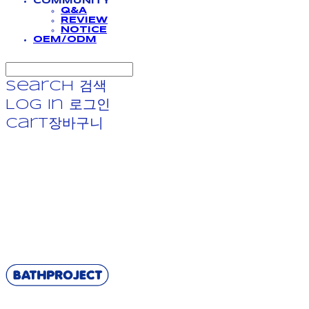
COMMUNITY
Q&A
REVIEW
NOTICE
OEM/ODM
Search
검색
Log In
로그인
Cart
장바구니
BATHPROJECT