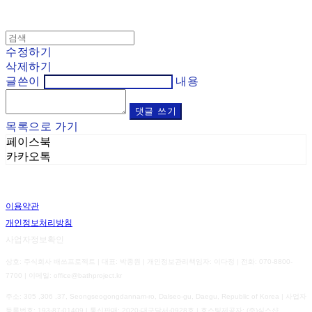
수정하기
삭제하기
글쓴이
내용
댓글 쓰기
목록으로 가기
페이스북
카카오톡
이용약관
개인정보처리방침
사업자정보확인
상호: 주식회사 배쓰프로젝트 | 대표: 박종원 | 개인정보관리책임자: 이다정 | 전화: 070-8800-
7700 | 이메일: office@bathproject.kr
주소: 305 ,306 ,37, Seongseogongdannam-ro, Dalseo-gu, Daegu, Republic of Korea | 사업자
등록번호:
193-87-01409
| 통신판매:
2020-대구달서-0928호
| 호스팅제공자: (주)식스샵