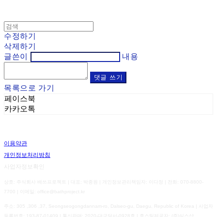
수정하기
삭제하기
글쓴이
내용
댓글 쓰기
목록으로 가기
페이스북
카카오톡
이용약관
개인정보처리방침
사업자정보확인
상호: 주식회사 배쓰프로젝트 | 대표: 박종원 | 개인정보관리책임자: 이다정 | 전화: 070-8800-
7700 | 이메일: office@bathproject.kr
주소: 305 ,306 ,37, Seongseogongdannam-ro, Dalseo-gu, Daegu, Republic of Korea | 사업자
등록번호:
193-87-01409
| 통신판매:
2020-대구달서-0928호
| 호스팅제공자: (주)식스샵