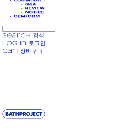
COMMUNITY
Q&A
REVIEW
NOTICE
OEM/ODM
Search
검색
Log In
로그인
Cart
장바구니
BATHPROJECT