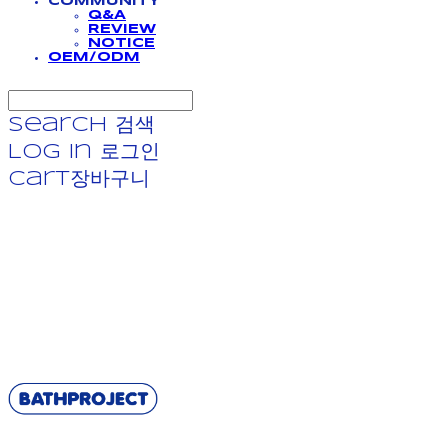
COMMUNITY
Q&A
REVIEW
NOTICE
OEM/ODM
Search
검색
Log In
로그인
Cart
장바구니
BATHPROJECT