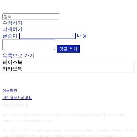
수정하기
삭제하기
글쓴이
내용
댓글 쓰기
목록으로 가기
페이스북
카카오톡
이용약관
개인정보처리방침
사업자정보확인
상호: 주식회사 배쓰프로젝트 | 대표: 박종원 | 개인정보관리책임자: 이다정 | 전화: 070-8800-
7700 | 이메일: office@bathproject.kr
주소: 305 ,306 ,37, Seongseogongdannam-ro, Dalseo-gu, Daegu, Republic of Korea | 사업자
등록번호:
193-87-01409
| 통신판매:
2020-대구달서-0928호
| 호스팅제공자: (주)식스샵