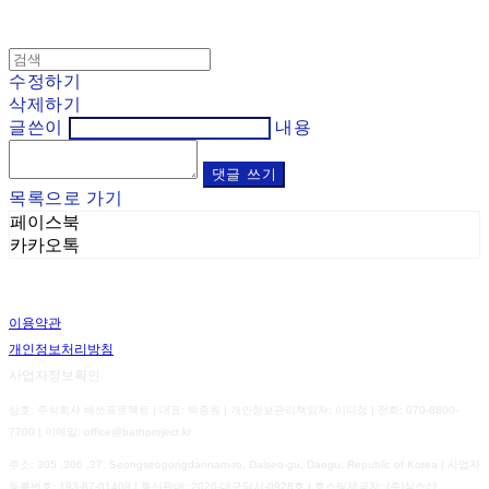
수정하기
삭제하기
글쓴이
내용
댓글 쓰기
목록으로 가기
페이스북
카카오톡
이용약관
개인정보처리방침
사업자정보확인
상호: 주식회사 배쓰프로젝트 | 대표: 박종원 | 개인정보관리책임자: 이다정 | 전화: 070-8800-
7700 | 이메일: office@bathproject.kr
주소: 305 ,306 ,37, Seongseogongdannam-ro, Dalseo-gu, Daegu, Republic of Korea | 사업자
등록번호:
193-87-01409
| 통신판매:
2020-대구달서-0928호
| 호스팅제공자: (주)식스샵