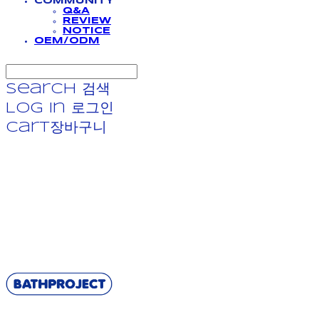
COMMUNITY
Q&A
REVIEW
NOTICE
OEM/ODM
Search
검색
Log In
로그인
Cart
장바구니
BATHPROJECT