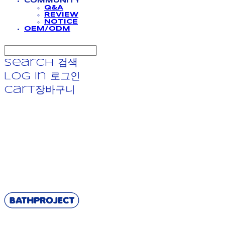
COMMUNITY
Q&A
REVIEW
NOTICE
OEM/ODM
Search
검색
Log In
로그인
Cart
장바구니
BATHPROJECT