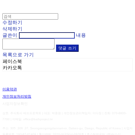
수정하기
삭제하기
글쓴이
내용
댓글 쓰기
목록으로 가기
페이스북
카카오톡
이용약관
개인정보처리방침
사업자정보확인
상호: 주식회사 배쓰프로젝트 | 대표: 박종원 | 개인정보관리책임자: 이다정 | 전화: 070-8800-
7700 | 이메일: office@bathproject.kr
주소: 305 ,306 ,37, Seongseogongdannam-ro, Dalseo-gu, Daegu, Republic of Korea | 사업자
등록번호:
193-87-01409
| 통신판매:
2020-대구달서-0928호
| 호스팅제공자: (주)식스샵