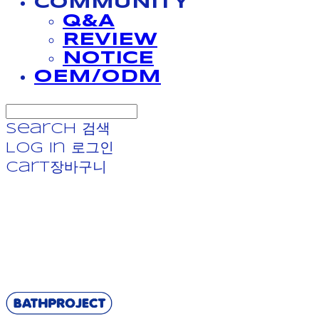
COMMUNITY
Q&A
REVIEW
NOTICE
OEM/ODM
Search
검색
Log In
로그인
Cart
장바구니
BATHPROJECT