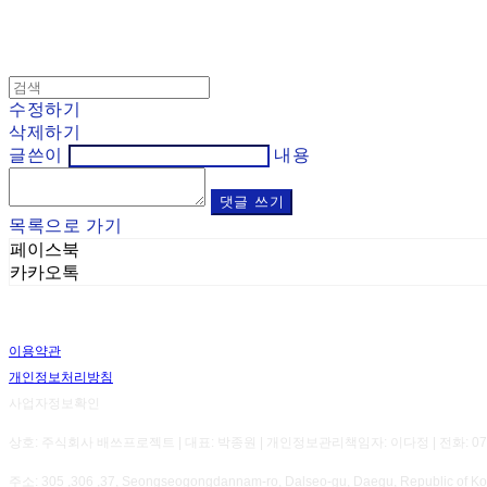
수정하기
삭제하기
글쓴이
내용
댓글 쓰기
목록으로 가기
페이스북
카카오톡
이용약관
개인정보처리방침
사업자정보확인
상호: 주식회사 배쓰프로젝트 | 대표: 박종원 | 개인정보관리책임자: 이다정 | 전화: 070-8800-7
주소: 305 ,306 ,37, Seongseogongdannam-ro, Dalseo-gu, Daegu, Republic 