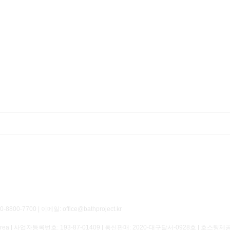
700 | 이메일: office@bathproject.kr
of Korea | 사업자등록번호:
193-87-01409
| 통신판매:
2020-대구달서-0928호
| 호스팅제공