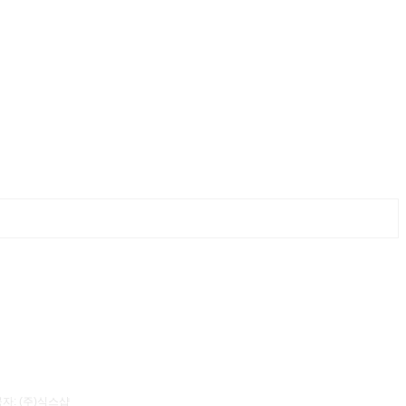
자: (주)식스샵