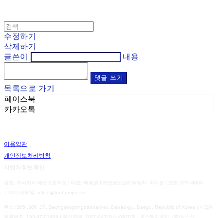
수정하기
삭제하기
글쓴이
내용
댓글 쓰기
목록으로 가기
페이스북
카카오톡
이용약관
개인정보처리방침
사업자정보확인
상호: 주식회사 배쓰프로젝트 | 대표: 박종원 | 개인정보관리책임자: 이다정 | 전화: 070-8800-
7700 | 이메일: office@bathproject.kr
주소: 305 ,306 ,37, Seongseogongdannam-ro, Dalseo-gu, Daegu, Republic of Korea | 사업자
등록번호:
193-87-01409
| 통신판매:
2020-대구달서-0928호
| 호스팅제공자: (주)식스샵