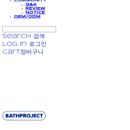
COMMUNITY
Q&A
REVIEW
NOTICE
OEM/ODM
Search
검색
Log In
로그인
Cart
장바구니
BATHPROJECT