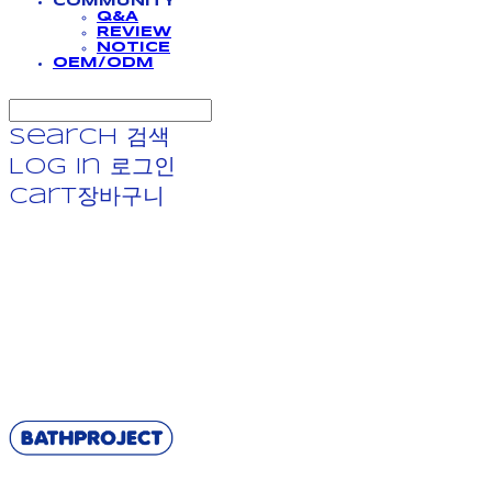
COMMUNITY
Q&A
REVIEW
NOTICE
OEM/ODM
Search
검색
Log In
로그인
Cart
장바구니
BATHPROJECT