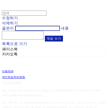
수정하기
삭제하기
글쓴이
내용
댓글 쓰기
목록으로 가기
페이스북
카카오톡
이용약관
개인정보처리방침
사업자정보확인
상호: 주식회사 배쓰프로젝트 | 대표: 박종원 | 개인정보관리책임자: 이다정 | 전화: 070-8800-
7700 | 이메일: office@bathproject.kr
주소: 305 ,306 ,37, Seongseogongdannam-ro, Dalseo-gu, Daegu, Republic of Korea | 사업자
등록번호:
193-87-01409
| 통신판매:
2020-대구달서-0928호
| 호스팅제공자: (주)식스샵